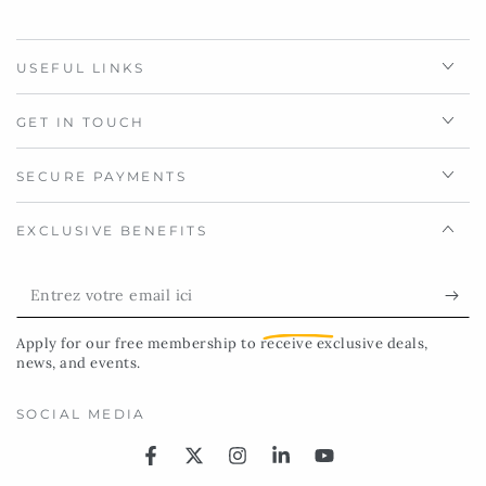
USEFUL LINKS
GET IN TOUCH
SECURE PAYMENTS
EXCLUSIVE BENEFITS
Entrez
votre
Apply for our
free membership
to receive exclusive deals,
email
news, and events.
ici
SOCIAL MEDIA
Facebook
Twitter
Instagram
LinkedIn
YouTube